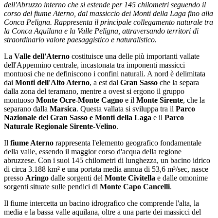
dell'Abruzzo interno che si estende per 145 chilometri seguendo il
corso del fiume Aterno, dal massiccio dei Monti della Laga fino alla
Conca Peligna. Rappresenta il principale collegamento naturale tra
la Conca Aquilana e la Valle Peligna, attraversando territori di
straordinario valore paesaggistico e naturalistico.
La
Valle dell'Aterno
costituisce una delle più importanti vallate
dell'Appennino centrale, incastonata tra imponenti massicci
montuosi che ne definiscono i confini naturali. A nord è delimitata
dai
Monti dell'Alto Aterno
, a est dal
Gran Sasso
che la separa
dalla zona del teramano, mentre a ovest si ergono il gruppo
montuoso
Monte Ocre-Monte Cagno
e il
Monte Sirente
, che la
separano dalla
Marsica
. Questa vallata si sviluppa tra il
Parco
Nazionale del Gran Sasso e Monti della Laga
e il
Parco
Naturale Regionale Sirente-Velino
.
Il
fiume Aterno
rappresenta l'elemento geografico fondamentale
della valle, essendo il maggior corso d'acqua della regione
abruzzese. Con i suoi 145 chilometri di lunghezza, un bacino idrico
di circa 3.188 km² e una portata media annua di 53,6 m³/sec, nasce
presso
Aringo
dalle sorgenti del
Monte Civitella
e dalle omonime
sorgenti situate sulle pendici di
Monte Capo Cancelli
.
Il fiume intercetta un bacino idrografico che comprende l'alta, la
media e la bassa valle aquilana, oltre a una parte dei massicci del