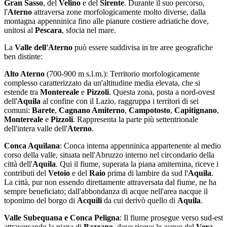
Gran Sasso
, del
Velino
e del
Sirente
. Durante il suo percorso,
l'
Aterno
attraversa zone morfologicamente molto diverse, dalla
montagna appenninica fino alle pianure costiere adriatiche dove,
unitosi al
Pescara
, sfocia nel mare.
La
Valle dell'Aterno
può essere suddivisa in tre aree geografiche
ben distinte:
Alto Aterno
(700-900 m s.l.m.): Territorio morfologicamente
complesso caratterizzato da un'altitudine media elevata, che si
estende tra
Montereale
e
Pizzoli
. Questa zona, posta a nord-ovest
dell'
Aquila
al confine con il Lazio, raggruppa i territori di sei
comuni:
Barete
,
Cagnano Amiterno
,
Campotosto
,
Capitignano
,
Montereale
e
Pizzoli
. Rappresenta la parte più settentrionale
dell'intera valle dell'
Aterno
.
Conca Aquilana
: Conca interna appenninica appartenente al medio
corso della valle, situata nell'Abruzzo interno nel circondario della
città dell'
Aquila
. Qui il fiume, superata la piana amiternina, riceve i
contributi del
Vetoio
e del
Raio
prima di lambire da sud l'
Aquila
.
La città, pur non essendo direttamente attraversata dal fiume, ne ha
sempre beneficiato; dall'abbondanza di acque nell'area nacque il
toponimo del borgo di
Acquili
da cui derivò quello di
Aquila
.
Valle Subequana e Conca Peligna
: Il fiume prosegue verso sud-est
attraversando la piana di
Bazzano
, dove riceve le acque del
Vera
,