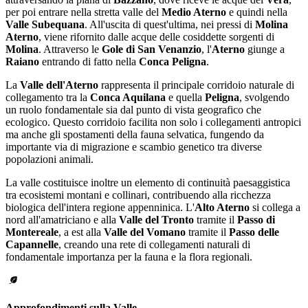
per poi entrare nella stretta valle del
Medio Aterno
e quindi nella
Valle Subequana
. All'uscita di quest'ultima, nei pressi di
Molina
Aterno
, viene rifornito dalle acque delle cosiddette sorgenti di
Molina
. Attraverso le
Gole di San Venanzio
, l'
Aterno
giunge a
Raiano
entrando di fatto nella
Conca Peligna
.
La
Valle dell'Aterno
rappresenta il principale corridoio naturale di
collegamento tra la
Conca Aquilana
e quella
Peligna
, svolgendo
un ruolo fondamentale sia dal punto di vista geografico che
ecologico. Questo corridoio facilita non solo i collegamenti antropici
ma anche gli spostamenti della fauna selvatica, fungendo da
importante via di migrazione e scambio genetico tra diverse
popolazioni animali.
La valle costituisce inoltre un elemento di continuità paesaggistica
tra ecosistemi montani e collinari, contribuendo alla ricchezza
biologica dell'intera regione appenninica. L'
Alto Aterno
si collega a
nord all'amatriciano e alla
Valle del Tronto
tramite il
Passo di
Montereale
, a est alla
Valle del Vomano
tramite il
Passo delle
Capannelle
, creando una rete di collegamenti naturali di
fondamentale importanza per la fauna e la flora regionali.
Approfondimenti sulla Valle